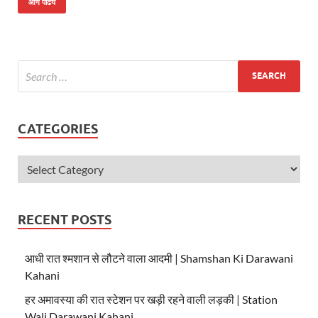
at
e
itt
आगे पढिये
s
b
er
A
o
p
o
p
k
CATEGORIES
RECENT POSTS
आधी रात श्मशान से लौटने वाला आदमी | Shamshan Ki Darawani
Kahani
हर अमावस्या की रात स्टेशन पर खड़ी रहने वाली लड़की | Station
Wali Darawani Kahani