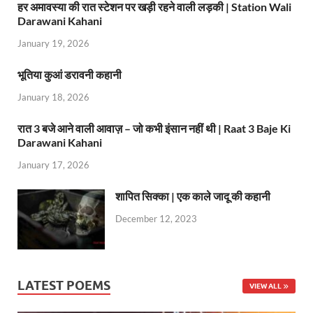
हर अमावस्या की रात स्टेशन पर खड़ी रहने वाली लड़की | Station Wali
at
e
itt
Darawani Kahani
s
b
er
January 19, 2026
A
o
भूतिया कुआं डरावनी कहानी
p
o
January 18, 2026
p
k
रात 3 बजे आने वाली आवाज़ – जो कभी इंसान नहीं थी | Raat 3 Baje Ki
Darawani Kahani
January 17, 2026
शापित सिक्का | एक काले जादू की कहानी
December 12, 2023
LATEST POEMS
VIEW ALL