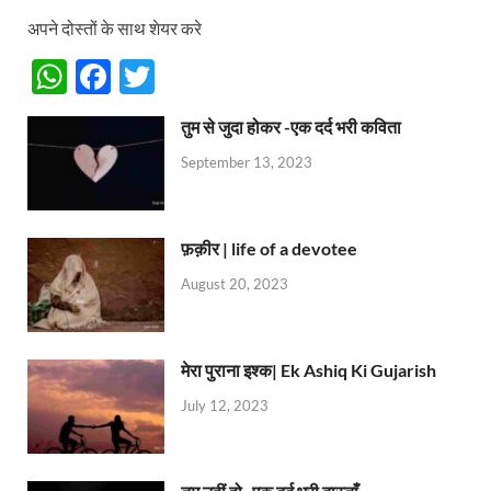
अपने दोस्तों के साथ शेयर करे
W
F
T
h
ac
w
तुम से जुदा होकर -एक दर्द भरी कविता
at
e
itt
September 13, 2023
s
b
er
A
o
p
o
फ़क़ीर | life of a devotee
p
k
August 20, 2023
मेरा पुराना इश्क| Ek Ashiq Ki Gujarish
July 12, 2023