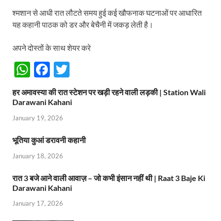
श्मशान से आधी रात लौटते समय हुई कई खौफनाक घटनाओं पर आधारित
यह कहानी पाठक को डर और बेचैनी में जकड़ लेती है।
अपने दोस्तों के साथ शेयर करे
W
F
T
h
ac
w
हर अमावस्या की रात स्टेशन पर खड़ी रहने वाली लड़की | Station Wali
at
e
itt
Darawani Kahani
s
b
er
January 19, 2026
A
o
भूतिया कुआं डरावनी कहानी
p
o
January 18, 2026
p
k
रात 3 बजे आने वाली आवाज़ – जो कभी इंसान नहीं थी | Raat 3 Baje Ki
Darawani Kahani
January 17, 2026