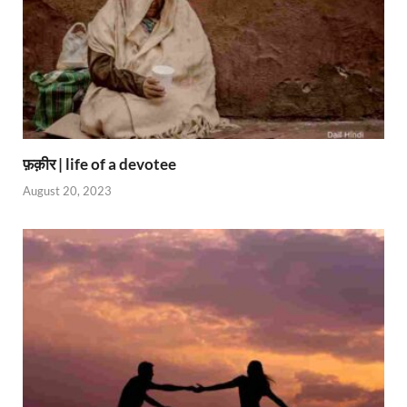
फ़क़ीर | life of a devotee
August 20, 2023