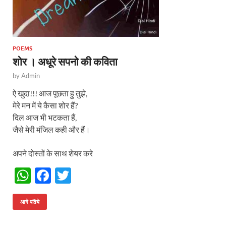
POEMS
शोर । अधूरे सपनो की कविता
by
Admin
ऐ खुदा!!! आज पूछता हु तुझे,
मेरे मन में ये कैसा शोर हैं?
दिल आज भी भटकता हैं,
जैसे मेरी मंजिल कही और हैं।
अपने दोस्तों के साथ शेयर करे
W
F
T
h
ac
w
at
e
itt
आगे पढिये
s
b
er