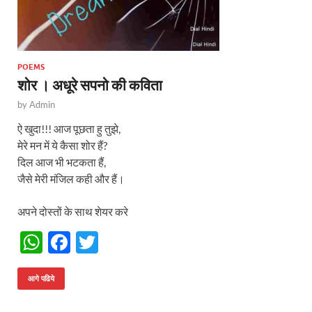
POEMS
शोर । अधूरे सपनो की कविता
by
Admin
ऐ खुदा!!! आज पूछता हु तुझे,
मेरे मन में ये कैसा शोर हैं?
दिल आज भी भटकता हैं,
जैसे मेरी मंजिल कही और हैं।
अपने दोस्तों के साथ शेयर करे
W
F
T
h
ac
w
at
e
itt
आगे पढिये
s
b
er