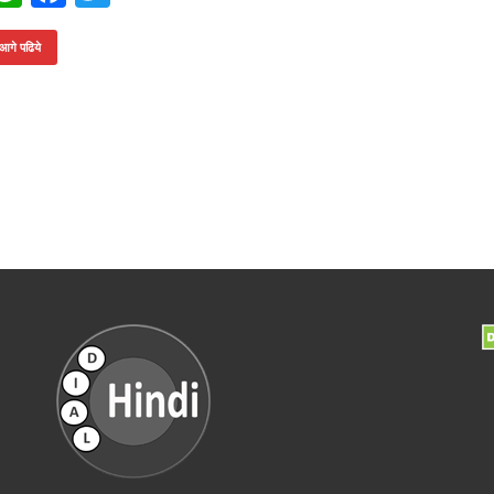
h
ac
w
at
e
itt
आगे पढिये
s
b
er
A
o
p
o
p
k