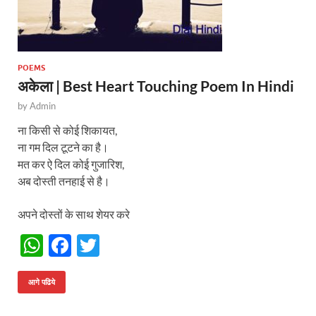
POEMS
अकेला | Best Heart Touching Poem In Hindi
by
Admin
ना किसी से कोई शिकायत,
ना गम दिल टूटने का है।
मत कर ऐ दिल कोई गुजारिश,
अब दोस्ती तनहाई से है।
अपने दोस्तों के साथ शेयर करे
W
F
T
h
ac
w
at
e
itt
आगे पढिये
s
b
er