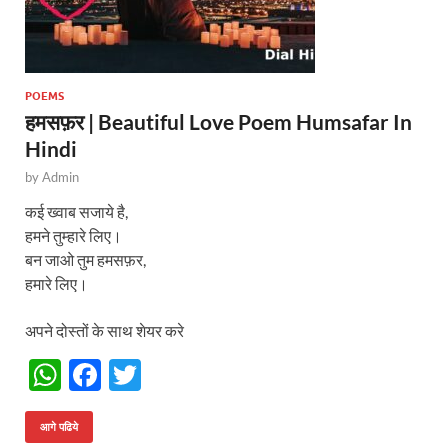
POEMS
हमसफ़र | Beautiful Love Poem Humsafar In
Hindi
by
Admin
कई ख्वाब सजाये है,
हमने तुम्हारे लिए।
बन जाओ तुम हमसफ़र,
हमारे लिए।
अपने दोस्तों के साथ शेयर करे
W
F
T
h
ac
w
at
e
itt
आगे पढिये