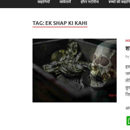
कहानियाँ
कवितायेँ
हॉरर स्टोरीज
बच्चों की कहानि
TAG:
EK SHAP KI KAHI
HO
श
b
इस
जम
ले
कु
जि
अप