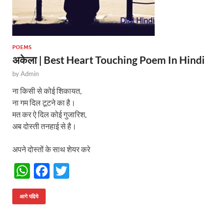
POEMS
अकेला | Best Heart Touching Poem In Hindi
by
Admin
ना किसी से कोई शिकायत,
ना गम दिल टूटने का है।
मत कर ऐ दिल कोई गुजारिश,
अब दोस्ती तनहाई से है।
अपने दोस्तों के साथ शेयर करे
W
F
T
h
ac
w
at
e
itt
आगे पढिये
s
b
er