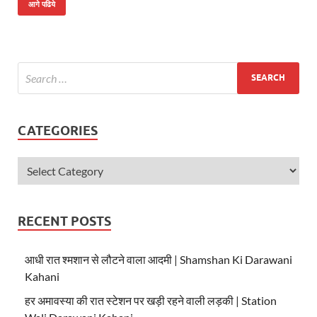
at
e
itt
आगे पढिये
s
b
er
A
o
p
o
p
k
CATEGORIES
RECENT POSTS
आधी रात श्मशान से लौटने वाला आदमी | Shamshan Ki Darawani
Kahani
हर अमावस्या की रात स्टेशन पर खड़ी रहने वाली लड़की | Station