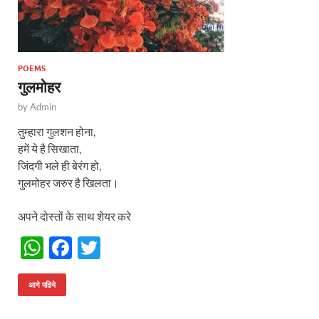
POEMS
गुलमोहर
by
Admin
तुम्हारा गुलशन होना,
हमें ये है सिखाता,
जिंदगी भले ही बेरंग हो,
गुलमोहर जरुर है खिलता।
अपने दोस्तों के साथ शेयर करे
W
F
T
h
ac
w
at
e
itt
आगे पढिये
s
b
er