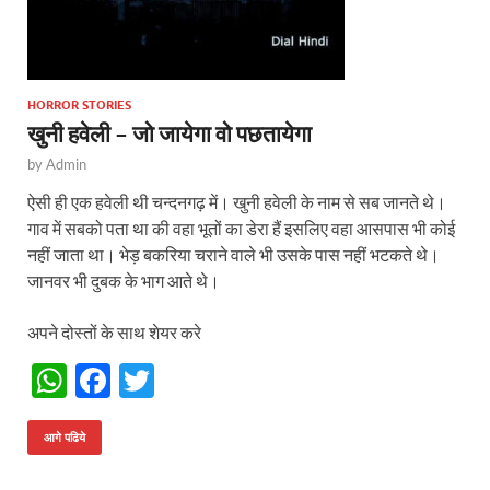
HORROR STORIES
खुनी हवेली – जो जायेगा वो पछतायेगा
by
Admin
ऐसी ही एक हवेली थी चन्दनगढ़ में। खुनी हवेली के नाम से सब जानते थे।
गाव में सबको पता था की वहा भूतों का डेरा हैं इसलिए वहा आसपास भी कोई
नहीं जाता था। भेड़ बकरिया चराने वाले भी उसके पास नहीं भटकते थे।
जानवर भी दुबक के भाग आते थे।
अपने दोस्तों के साथ शेयर करे
W
F
T
h
ac
w
at
e
itt
आगे पढिये
s
b
er