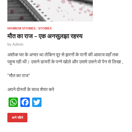
HORROR STORIES
/
STORIES
मौत का राज – एक अनसुलझा रहस्य
by
Admin
अशोक घर के अन्दर था लेकिन दूर से झरनों के पानी की आवाज वहाँ तक
पहुच रही थी। उसने डायरी के पन्ने खोले और उसमे उसने वो पेन से लिखा ,
“मौत का राज”
अपने दोस्तों के साथ शेयर करे
W
F
T
h
ac
w
at
e
itt
आगे पढिये
s
b
er