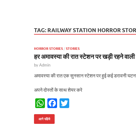
TAG:
RAILWAY STATION HORROR STO
HORROR STORIES
/
STORIES
हर अमावस्या की रात स्टेशन पर खड़ी रहने 
by
Admin
अमावस्या की रात एक सुनसान स्टेशन पर हुई कई डरावनी घटना
अपने दोस्तों के साथ शेयर करे
W
F
T
h
ac
w
at
e
itt
आगे पढिये
s
b
er