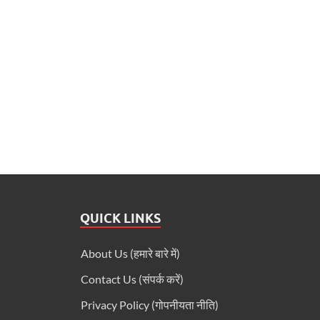
A
o
p
o
p
k
QUICK LINKS
About Us (हमारे बारे में)
Contact Us (संपर्क करें)
Privacy Policy (गोपनीयता नीति)