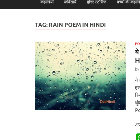
कहानियाँ
कवितायेँ
हॉरर स्टोरीज
बच्चों की कहानि
TAG:
RAIN POEM IN HINDI
PO
य
H
b
ये 
हसी
रि
धुं
Po
अप