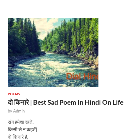
s
b
er
A
o
p
o
p
k
POEMS
दो किनारे | Best Sad Poem In Hindi On Life
by
Admin
संग हमेशा रहते,
किसी से न कहतें|
दो किनारे हैं,