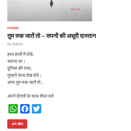
POEMS
तुम रुक जातें तो – सपनों की अधूरी दास्तान
by
Admin
हाथ हातों में लेके,
चलना था।
दुनियां की रंगत,
तुम्हारे साथ देख लेते।
अगर तुम रुक जातें तो…
अपने दोस्तों के साथ शेयर करे
W
F
T
h
ac
w
at
e
itt
आगे पढिये