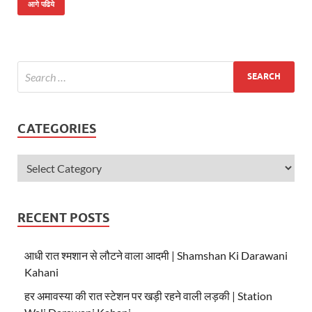
at
e
itt
आगे पढिये
s
b
er
A
o
p
o
p
k
CATEGORIES
RECENT POSTS
आधी रात श्मशान से लौटने वाला आदमी | Shamshan Ki Darawani
Kahani
हर अमावस्या की रात स्टेशन पर खड़ी रहने वाली लड़की | Station