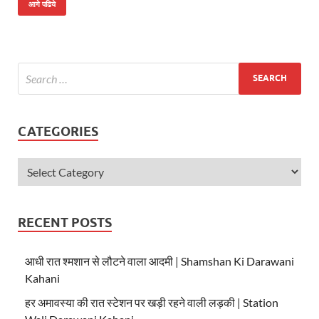
at
e
itt
आगे पढिये
s
b
er
A
o
p
o
p
k
CATEGORIES
RECENT POSTS
आधी रात श्मशान से लौटने वाला आदमी | Shamshan Ki Darawani
Kahani
हर अमावस्या की रात स्टेशन पर खड़ी रहने वाली लड़की | Station