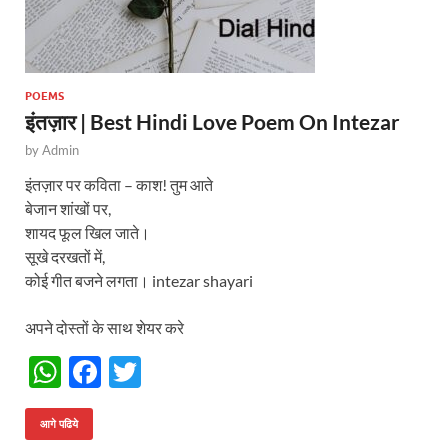
POEMS
इंतज़ार | Best Hindi Love Poem On Intezar
by
Admin
इंतज़ार पर कविता – काश! तुम आते
बेजान शांखों पर,
शायद फूल खिल जाते।
सूखे दरखतों में,
कोई गीत बजने लगता। intezar shayari
अपने दोस्तों के साथ शेयर करे
W
F
T
h
ac
w
at
e
itt
आगे पढिये