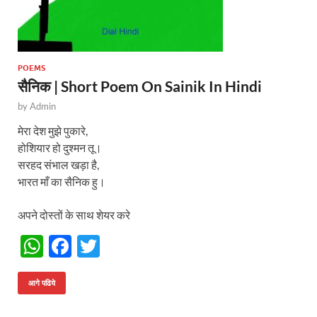
POEMS
सैनिक | Short Poem On Sainik In Hindi
by
Admin
मेरा देश मुझे पुकारे,
होशियार हो दुश्मन तू।
सरहद संभाल खड़ा है,
भारत माँ का सैनिक हु।
अपने दोस्तों के साथ शेयर करे
W
F
T
h
ac
w
at
e
itt
आगे पढिये
s
b
er