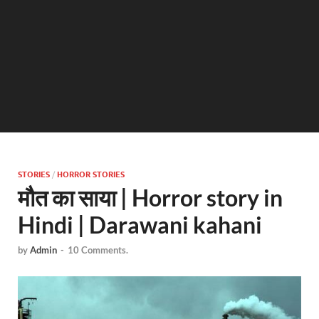
STORIES
/
HORROR STORIES
मौत का साया | Horror story in
Hindi | Darawani kahani
by
Admin
-
10 Comments.