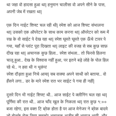
था जहा वो हादसा हुआ था| हनुमान चालीसा वो अपने सीने के पास,
अपनी जेब में रखता था|
एक दिन नाईट शिफ्ट चल रही थी| रमेश को आज शिफ्ट संभालना
था| उसको एक ऑपरेटर के साथ काम करना था| ऑपरेटर को रूम में
रख के वो साईट पे देख रहा था| रमेश घूमते घूमते एक ऊँचे टावर पे
गया, यहाँ से प्लांट पूरा दिखता था| लाइट की वजह से सब कुछ साफ़
दीख रहा था| अचानक कुछ हिला.. रमेश संभला.. तो फिरसे हिलना
चालू हुआ.. देख के विश्वास नहीं हुआ, पर इतने बड़े लोहे के पोल हिल
रहे थे.. न हवा थी न भूकंप!
रमेश दौड़ता हुआ निचे आया| सब वाक्या अपने साथी को बताया.. वो
हँसने लगा.. डर के मारे रमेश रात भर साईट पे गया ही नहीं|
दुसरे दिन भी नाईट शिफ्ट थी.. आज साईट पे क्लीनिंग चल रहा था|
पूर्णिमा की रात थी.. आज चाँद खुल के निकला था| रात कुछ १:००
बजा रहेगा, इस वक्त टि ब्रेक होता है पर आज मेनेजर ने ब्रेक बादमे
लो बोलके रोक लिया सबको| अचानक अजीब सी आवाज आयी, और