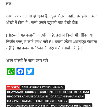
तक!
रमेश अब पागल सा हो चूका है.. कुछ बोलता नहीं.. डर हमेशा उसकी
आँखों में होता है.. मानो उसने खुदकी मौत देखी हो!!!
(
नोट
– दी गई कहानी काल्पनिक है, इसका किसी भी जीवित या
निर्जीव वस्तु से कोई संबंध नहीं है। हमारा उद्देश्य अंधश्रद्धा फैलाना
नहीं है, यह केवल मनोरंजन के उद्देश्य से बनायी गयी है।)
अपने दोस्तों के साथ शेयर करे
W
F
T
h
a
wi
at
c
tt
TAGGED
BEST HORROR STORY IN HINDI
BHAYANAK HORROR STORIES IN HINDI
s
e
er
BHOOT KI KAHANI
BHOOT KI KAHANI DARAWNI
DARAVANI KAHANIYAN
A
b
DARAWNI KAHANI
HINDI HORROR STORY
HORROR STORIES HINDI MEIN
HORROR STORY HINDI URDU