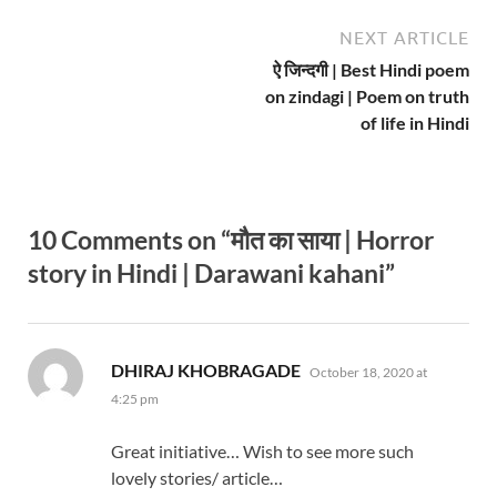
NEXT ARTICLE
ऐ जिन्दगी | Best Hindi poem
on zindagi | Poem on truth
of life in Hindi
10 Comments on “मौत का साया | Horror
story in Hindi | Darawani kahani”
says:
DHIRAJ KHOBRAGADE
October 18, 2020 at
4:25 pm
Great initiative… Wish to see more such
lovely stories/ article…