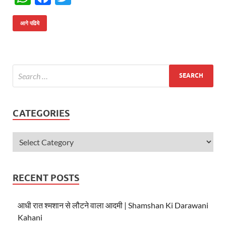
h
ac
w
at
e
itt
आगे पढिये
s
b
er
A
o
p
o
p
k
CATEGORIES
RECENT POSTS
आधी रात श्मशान से लौटने वाला आदमी | Shamshan Ki Darawani
Kahani