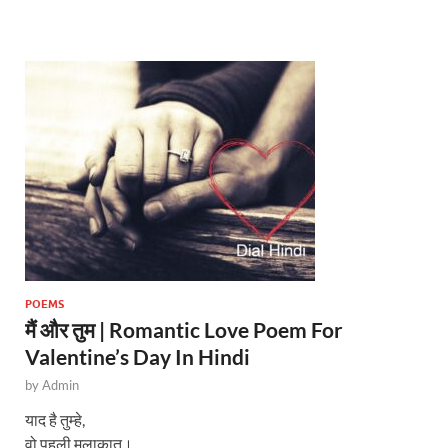
s
b
er
A
o
p
o
p
k
POEMS
मैं और तुम | Romantic Love Poem For
Valentine’s Day In Hindi
by
Admin
याद है तुम्हे,
वो पहली मुलाकात।