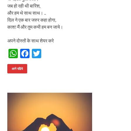
जब हो रही थी बारिश,
और हम थे साथ साथ। ..
दिल ने एक बार जरुर कहा होगा,
काश! मैं और तुम कभी हम बन जाये।
अपने दोस्तों के साथ शेयर करे
W
F
T
h
ac
w
at
e
itt
आगे पढिये
s
b
er
A
o
p
o
p
k