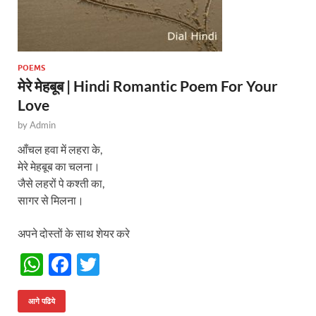
POEMS
मेरे मेहबूब | Hindi Romantic Poem For Your
Love
by
Admin
आँचल हवा में लहरा के,
मेरे मेहबूब का चलना।
जैसे लहरों पे कश्ती का,
सागर से मिलना।
अपने दोस्तों के साथ शेयर करे
W
F
T
h
ac
w
at
e
itt
आगे पढिये