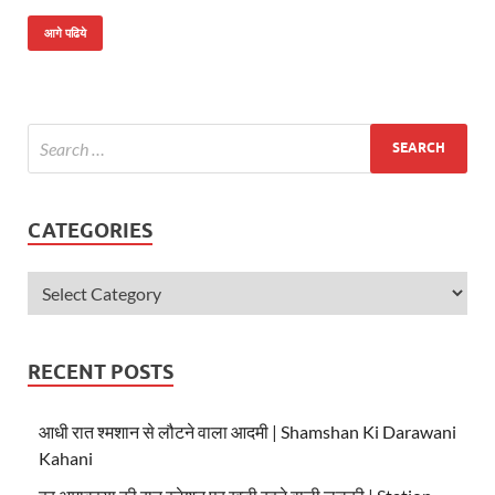
h
ac
w
at
e
itt
आगे पढिये
s
b
er
A
o
p
o
p
k
CATEGORIES
RECENT POSTS
आधी रात श्मशान से लौटने वाला आदमी | Shamshan Ki Darawani
Kahani