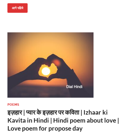
h
ac
w
at
e
itt
आगे पढिये
s
b
er
A
o
p
o
p
k
POEMS
इज़हार | प्यार के इज़हार पर कविता | Izhaar ki
Kavita in Hindi | Hindi poem about love |
Love poem for propose day