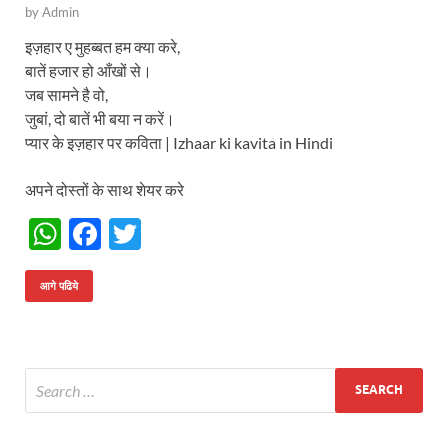
by
Admin
इज़हार ए मुहब्बत हम क्या करे,
बातें हजार हो आँखों से।
जब सामने है वो,
जुबां, दो बातें भी बया न करें।
प्यार के इज़हार पर कविता | Izhaar ki kavita in Hindi
अपने दोस्तों के साथ शेयर करे
W
F
T
h
ac
w
at
e
itt
आगे पढिये
s
b
er
A
o
p
o
p
k