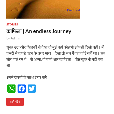
STORIES
काफिला | An endless Journey
by
Admin
सुबह उठा और खिड़की से देखा तो मुझे वहां कोई भी झोपड़ी दिखी नहीं। मैं
जल्दी से कपडे पहन के उधर भागा। देखा तो सच में वहा कोई नहीं था। सब
लोग चले गए थे। वो अम्मा, वो बच्चे और काफिला। पीछे कुछ भी नहीं बचा
था।
अपने दोस्तों के साथ शेयर करे
W
F
T
h
ac
w
at
e
itt
आगे पढिये
s
b
er