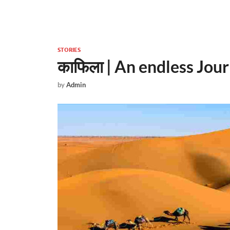
STORIES
काफिला | An endless Jou
by
Admin