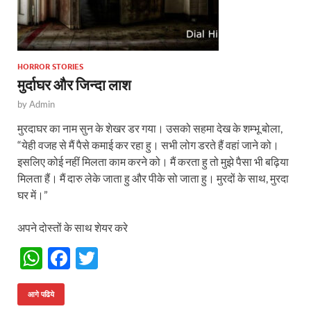
HORROR STORIES
मुर्दाघर और जिन्दा लाश
by
Admin
मुरदाघर का नाम सुन के शेखर डर गया। उसको सहमा देख के शम्भू बोला,
“येही वजह से मैं पैसे कमाई कर रहा हु। सभी लोग डरते हैं वहां जाने को।
इसलिए कोई नहीं मिलता काम करने को। मैं करता हु तो मुझे पैसा भी बढ़िया
मिलता हैं। मैं दारु लेके जाता हु और पीके सो जाता हु। मुरदों के साथ, मुरदा
घर में।”
अपने दोस्तों के साथ शेयर करे
W
F
T
h
ac
w
at
e
itt
आगे पढिये