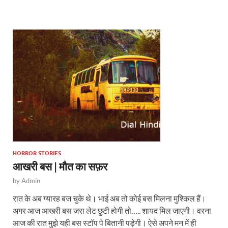
s
b
er
A
o
p
o
p
k
HORROR STORIES
आखरी बस | मौत का सफ़र
by
Admin
रात के अब ग्यारह बज चुके थे। भाई अब तो कोई बस मिलना मुश्किल हैं।
अगर आज आखरी बस जरा लेट छुटी होगी तो….. शायद मिल जाएगी। वरना
आज की रात मुझे यही बस स्टॉप पे बितानी पड़ेगी। ऐसे अपने मन में ही