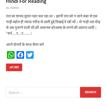
Hindi For Reading
by
Admin
रात का शायद दूसरा पहर चल रहा था। इतनी रात को न जाने कहा से एक
गाड़ी बहोत ही ज्यादा स्पीड से आती हुई दिखाई दे रही थी। वो गाड़ी उस मोड़
से अब गुजरने वाली थी,की अचानक ब्रेअक्स के लगने की आवाज आयी।
“कर्र…. र….र…….।
अपने दोस्तों के साथ शेयर करे
W
F
T
h
ac
w
at
e
itt
आगे पढिये
s
b
er
A
o
p
o
p
k