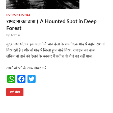
HORROR STORIES
रामदास का ढाबा। A Hounted Spot in Deep
Forest
by
Admin
कुछ आधा घंटा बाइक चलाने के बाद देखा के सामने एक मोड़ पे बहोत रोशनी
दिख रही है। और वो मोड़ पे लिखा हुआ बोर्ड दिखा, रामदास का ढाबा।
लेकिन वो ढाबे को देखने के चक्कर में सतीश वो बोर्ड पढ़ नहीं पाया।
अपने दोस्तों के साथ शेयर करे
W
F
T
h
ac
w
at
e
itt
आगे पढिये
s
b
er
A
o