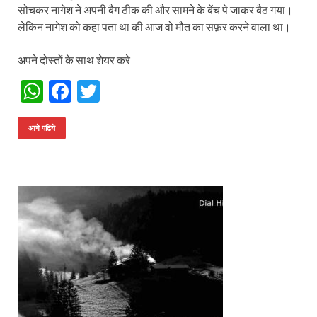
सोचकर नागेश ने अपनी बैग ठीक की और सामने के बेंच पे जाकर बैठ गया।
लेकिन नागेश को कहा पता था की आज वो मौत का सफ़र करने वाला था।
अपने दोस्तों के साथ शेयर करे
W
F
T
h
ac
w
at
e
itt
आगे पढिये
s
b
er
A
o
p
o
p
k