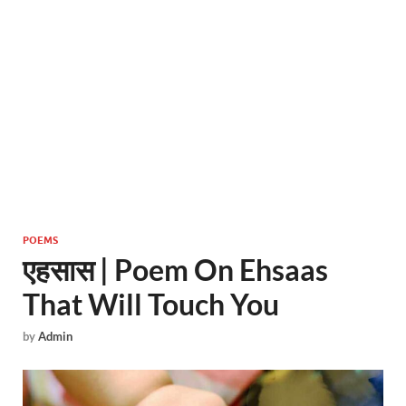
POEMS
एहसास | Poem On Ehsaas
That Will Touch You
by
Admin