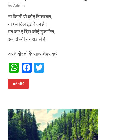
by
Admin
ना किसी से कोई शिकायत,
ना गम दिल टूटने का है।
मत कर ऐ दिल कोई गुजारिश,
अब दोस्ती तनहाई से है।
अपने दोस्तों के साथ शेयर करे
W
F
T
h
ac
w
at
e
itt
आगे पढिये
s
b
er
A
o
p
o
p
k