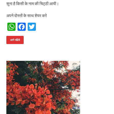
सुना है किसी के नाम की चिट्ठी आयी।
अपने दोस्तों के साथ शेयर करे
W
F
T
h
ac
w
at
e
itt
आगे पढिये
s
b
er
A
o
p
o
p
k