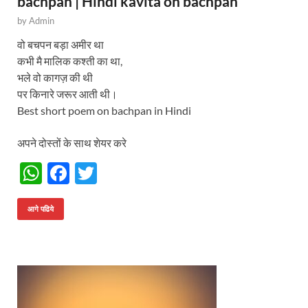
bachpan | Hindi kavita on bachpan
by
Admin
वो बचपन बड़ा अमीर था
कभी मै मालिक कश्ती का था,
भले वो कागज़ की थी
पर किनारे जरूर आती थी।
Best short poem on bachpan in Hindi
अपने दोस्तों के साथ शेयर करे
W
F
T
h
ac
w
at
e
itt
आगे पढिये
s
b
er
A
o
p
o
p
k