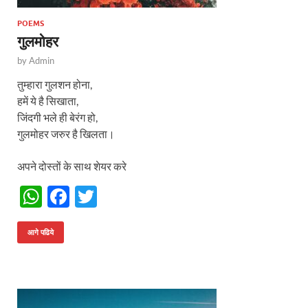
POEMS
गुलमोहर
by
Admin
तुम्हारा गुलशन होना,
हमें ये है सिखाता,
जिंदगी भले ही बेरंग हो,
गुलमोहर जरुर है खिलता।
अपने दोस्तों के साथ शेयर करे
W
F
T
h
ac
w
at
e
itt
आगे पढिये
s
b
er
A
o
p
o