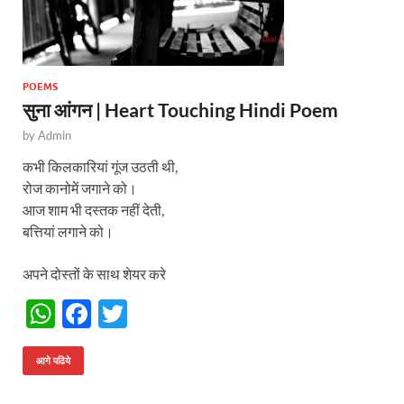
POEMS
सुना आंगन | Heart Touching Hindi Poem
by
Admin
कभी किलकारियां गूंज उठती थी,
रोज कानोमें जगाने को।
आज शाम भी दस्तक नहीं देती,
बत्तियां लगाने को।
अपने दोस्तों के साथ शेयर करे
W
F
T
h
ac
w
at
e
itt
आगे पढिये
s
b
er