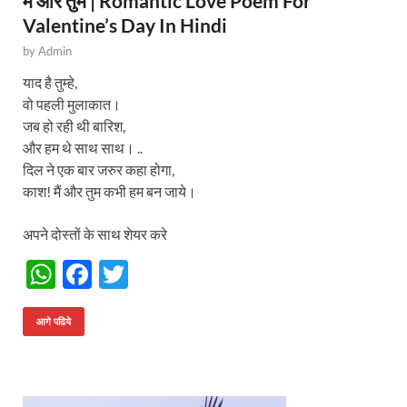
मैं और तुम | Romantic Love Poem For
Valentine’s Day In Hindi
by
Admin
याद है तुम्हे,
वो पहली मुलाकात।
जब हो रही थी बारिश,
और हम थे साथ साथ। ..
दिल ने एक बार जरुर कहा होगा,
काश! मैं और तुम कभी हम बन जाये।
अपने दोस्तों के साथ शेयर करे
W
F
T
h
ac
w
at
e
itt
आगे पढिये
s
b
er
A
o