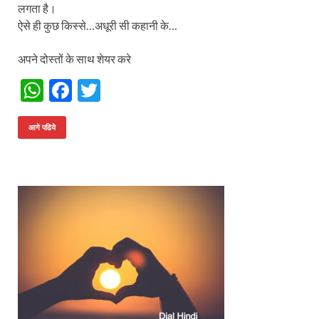
लगता है।
ऐसे ही कुछ किस्से…अधूरी सी कहानी के…
अपने दोस्तों के साथ शेयर करे
W
F
T
h
ac
w
at
e
itt
आगे पढिये
s
b
er
A
o
p
o
p
k