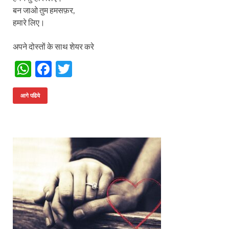
बन जाओ तुम हमसफ़र,
हमारे लिए।
अपने दोस्तों के साथ शेयर करे
W
F
T
h
ac
w
at
e
itt
आगे पढिये
s
b
er
A
o
p
o
p
k