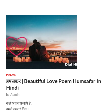
s
b
er
A
o
p
o
p
k
POEMS
हमसफ़र | Beautiful Love Poem Humsafar In
Hindi
by
Admin
कई ख्वाब सजाये है,
हमने तुम्हारे लिए।