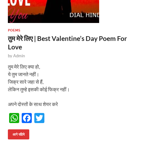
POEMS
तुम मेरे लिए | Best Valentine’s Day Poem For
Love
by
Admin
तुम मेरे लिए क्या हो,
ये तुम जानते नहीं।
जिक्र सारे जहा से हैं,
लेकिन तुम्हे इसकी कोई फिक्र नहीं।
अपने दोस्तों के साथ शेयर करे
W
F
T
h
ac
w
at
e
itt
आगे पढिये