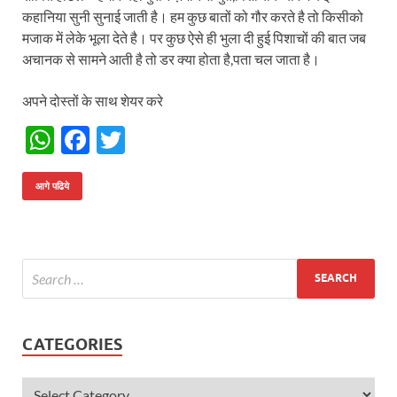
कहानिया सुनी सुनाई जाती है। हम कुछ बातों को गौर करते है तो किसीको
मजाक में लेके भूला देते है। पर कुछ ऐसे ही भुला दी हुई पिशाचों की बात जब
अचानक से सामने आती है तो डर क्या होता है,पता चल जाता है।
अपने दोस्तों के साथ शेयर करे
W
F
T
h
ac
w
at
e
itt
आगे पढिये
s
b
er
A
o
p
o
p
k
CATEGORIES