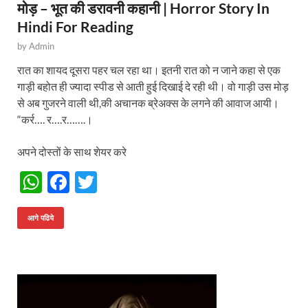
मोड़ – भूत की डरावनी कहानी | Horror Story In
Hindi For Reading
by
Admin
रात का शायद दूसरा पहर चल रहा था। इतनी रात को न जाने कहा से एक
गाड़ी बहोत ही ज्यादा स्पीड से आती हुई दिखाई दे रही थी। वो गाड़ी उस मोड़
से अब गुजरने वाली थी,की अचानक ब्रेअक्स के लगने की आवाज आयी।
“कर्र…. र….र…….।
अपने दोस्तों के साथ शेयर करे
W
F
T
h
ac
w
at
e
itt
आगे पढिये
s
b
er
A
o
p
o