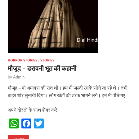
p
k
HORROR STORIES
/
STORIES
मौजूद – डरावनी भूत की कहानी
by
Admin
मौजूद – वो अमावस की रात थी। हम भी जल्दी खाके सोने जा रहे थे। तभी
बाहर शोर सुनायी दिया। लोग खेतों की तरफ भागने लगे। हम भी पीछे गए।
अपने दोस्तों के साथ शेयर करे
W
F
T
h
ac
w