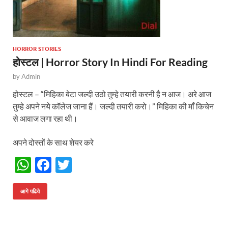
HORROR STORIES
होस्टल | Horror Story In Hindi For Reading
by
Admin
होस्टल – “मिहिका बेटा जल्दी उठो तुम्हे तयारी करनी है न आज। अरे आज
तुम्हे अपने नये कॉलेज जाना हैं। जल्दी तयारी करो।” मिहिका की माँ किचेन
से आवाज लगा रहा थी।
अपने दोस्तों के साथ शेयर करे
W
F
T
h
ac
w
at
e
itt
आगे पढिये
s
b
er