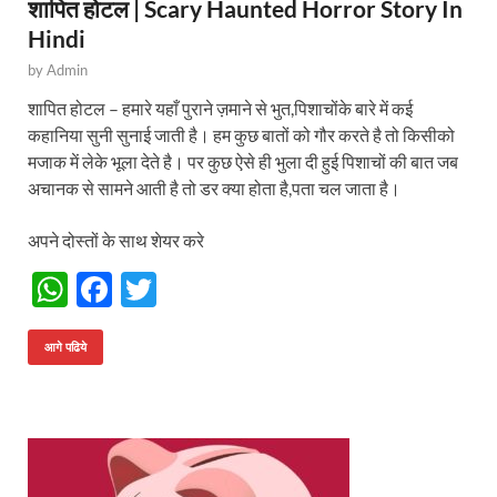
शापित होटल | Scary Haunted Horror Story In
Hindi
by
Admin
शापित होटल – हमारे यहाँ पुराने ज़माने से भुत,पिशाचोंके बारे में कई
कहानिया सुनी सुनाई जाती है। हम कुछ बातों को गौर करते है तो किसीको
मजाक में लेके भूला देते है। पर कुछ ऐसे ही भुला दी हुई पिशाचों की बात जब
अचानक से सामने आती है तो डर क्या होता है,पता चल जाता है।
अपने दोस्तों के साथ शेयर करे
W
F
T
h
ac
w
at
e
itt
आगे पढिये
s
b
er
A
o
p
o