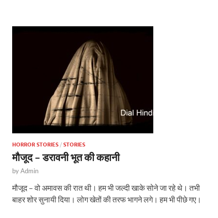
s
b
er
A
o
p
o
p
k
HORROR STORIES
/
STORIES
मौजूद – डरावनी भूत की कहानी
by
Admin
मौजूद – वो अमावस की रात थी। हम भी जल्दी खाके सोने जा रहे थे। तभी
बाहर शोर सुनायी दिया। लोग खेतों की तरफ भागने लगे। हम भी पीछे गए।