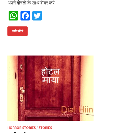
अपने दोस्तों के साथ शेयर करे
W
F
T
h
ac
w
at
e
itt
आगे पढिये
s
b
er
A
o
p
o
p
k
HORROR STORIES
/
STORIES