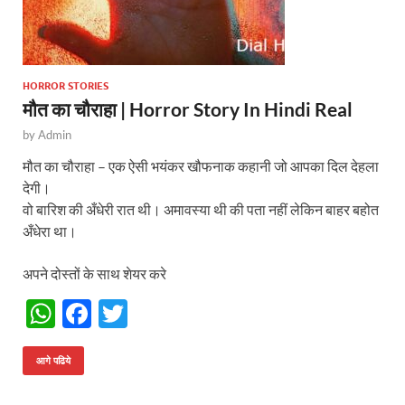
HORROR STORIES
मौत का चौराहा | Horror Story In Hindi Real
by
Admin
मौत का चौराहा – एक ऐसी भयंकर खौफनाक कहानी जो आपका दिल देहला
देगी।
वो बारिश की अँधेरी रात थी। अमावस्या थी की पता नहीं लेकिन बाहर बहोत
अँधेरा था।
अपने दोस्तों के साथ शेयर करे
W
F
T
h
ac
w
at
e
itt
आगे पढिये
s
b
er