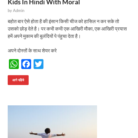
Kids In Hindi With Moral
by
Admin
बहोत बार ऐसे होता है की इंसान किसी चीज को हासिल न कर सके तो
उसको छोड़ देते है। पर कभी कभी एक आखिरी मौका, एक आखिरी प्रयास
हमें अपने मुकाम की बुलंदियों पे पंहुचा देता है।
अपने दोस्तों के साथ शेयर करे
W
F
T
h
ac
w
at
e
itt
आगे पढिये
s
b
er
A
o
p
o
p
k