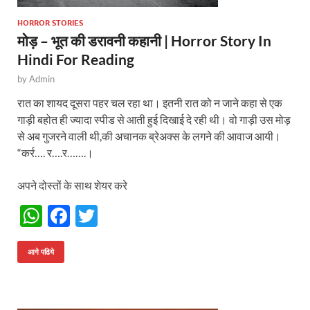
HORROR STORIES
मोड़ – भूत की डरावनी कहानी | Horror Story In
Hindi For Reading
by
Admin
रात का शायद दूसरा पहर चल रहा था। इतनी रात को न जाने कहा से एक
गाड़ी बहोत ही ज्यादा स्पीड से आती हुई दिखाई दे रही थी। वो गाड़ी उस मोड़
से अब गुजरने वाली थी,की अचानक ब्रेअक्स के लगने की आवाज आयी।
“कर्र…. र….र…….।
अपने दोस्तों के साथ शेयर करे
W
F
T
h
ac
w
at
e
itt
आगे पढिये
s
b
er
A
o