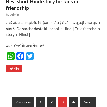
Best short Hindi story for kids on
friendship
by
Admin
सच्चे दोस्त – मकड़ी और चिड़िया | कठिनाई में जो साथ दे, वही सच्चा दोस्त
होता है| Do sacche dosto ki kahani in Hindi | True friendship
story in Hindi |
अपने दोस्तों के साथ शेयर करे
W
F
T
h
ac
w
at
e
itt
आगे पढिये
s
b
er
A
o
p
o
p
k
Previous
1
2
3
4
Next