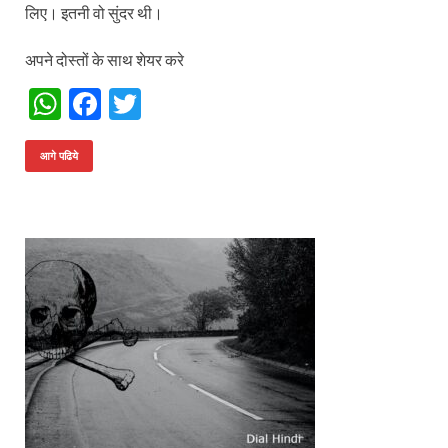
लिए। इतनी वो सुंदर थी।
अपने दोस्तों के साथ शेयर करे
W
F
T
h
ac
w
at
e
itt
आगे पढिये
s
b
er
A
o
p
o
p
k