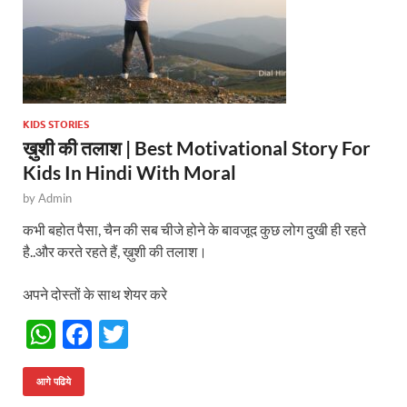
KIDS STORIES
ख़ुशी की तलाश | Best Motivational Story For
Kids In Hindi With Moral
by
Admin
कभी बहोत पैसा, चैन की सब चीजे होने के बावजूद कुछ लोग दुखी ही रहते
है..और करते रहते हैं, ख़ुशी की तलाश।
अपने दोस्तों के साथ शेयर करे
W
F
T
h
ac
w
at
e
itt
आगे पढिये